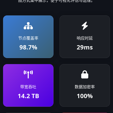
图方式集中展示，便于可视化评估与运维。
节点覆盖率
响应时延
98.7%
29ms
带宽吞吐
数据加密率
14.2 TB
100%