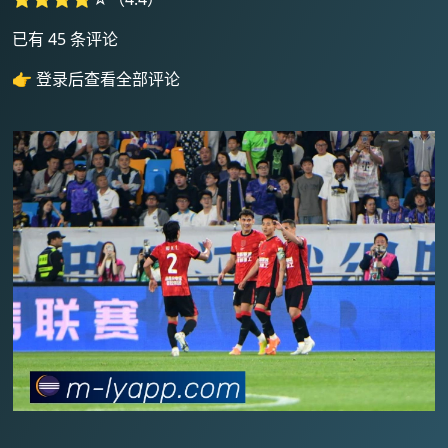
已有 45 条评论
👉 登录后查看全部评论