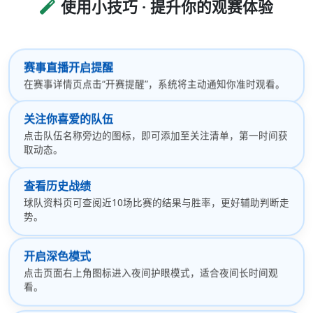
使用小技巧 · 提升你的观赛体验
赛事直播开启提醒
在赛事详情页点击“开赛提醒”，系统将主动通知你准时观看。
关注你喜爱的队伍
点击队伍名称旁边的图标，即可添加至关注清单，第一时间获
取动态。
查看历史战绩
球队资料页可查阅近10场比赛的结果与胜率，更好辅助判断走
势。
开启深色模式
点击页面右上角图标进入夜间护眼模式，适合夜间长时间观
看。