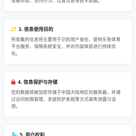
设备参数、访问行为、位置信息等技术数据。
3. 信息使用目的
所收集的信息将主要用于识别用户身份、提供乐鱼体育
平台服务、保障系统安全，并对内容体验进行持续优
化。
4. 信息保护与存储
您的数据将被加密存储于中国大陆地区的服务器，并通
过访问权限管理、多层防护系统等方式避免泄露与误
用。
5. 用户权利